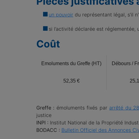
Pièces justificatives 
un pouvoir
du représentant légal, s'il 
si l’activité déclarée est réglementée, 
Coût
Emoluments du Greffe (HT)
Débours / F
52,35 €
25,
Greffe :
émoluments fixés par
arrêté du 28
justice
INPI :
Institut National de la Propriété Indus
BODACC :
Bulletin Officiel des Annonces C