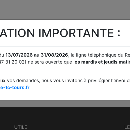
ATION IMPORTANTE :
 du
13/07/2026 au 31/08/2026
, la ligne téléphonique du 
47 31 20 02) ne sera ouverte que l
es mardis et jeudis mat
S
JUDICIAIRE
PRISE DE RENDEZ-
ACC
S
VOUS
eux vos demandes, nous vous invitons à privilégier l'envoi de
omptes
Fond / Référés /
Prise de rendez-vous en
A
Requêtes. Traitement de
ligne
e-tc-tours.fr
difficultés des
entreprises
UTILE
LE