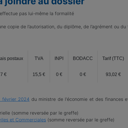
à joindre au dossier
n'effectue pas lui-même la formalité
une copie de l’autorisation, du diplôme, de l’agrément ou du t
rais postaux
TVA
INPI
BODACC
Tarif (TTC)
17 €
15,5 €
0 €
0 €
93,02 €
 février 2024
du ministre de l'économie et des finances e
trielle (somme reversée par le greffe)
iviles et Commerciales
(somme reversée par le greffe)