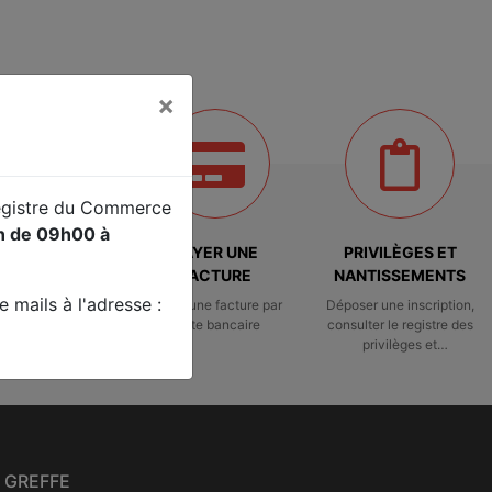
×
Registre du Commerce
in de 09h00 à
ÈS RÉSERVÉ
PAYER UNE
PRIVILÈGES ET
FACTURE
NANTISSEMENTS
 mails à l'adresse :
ccès réservé
Payer une facture par
Déposer une inscription,
carte bancaire
consulter le registre des
privilèges et
nantissements
 GREFFE