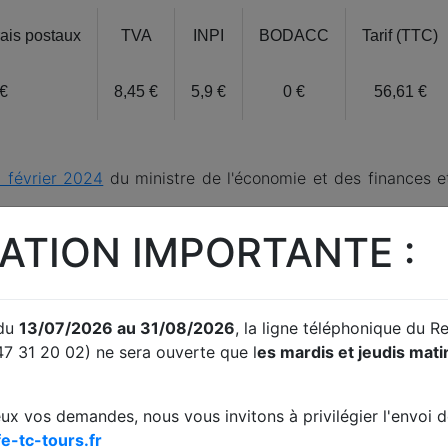
rais postaux
TVA
INPI
BODACC
Tarif (TTC)
 €
8,45 €
5,9 €
0 €
56,61 €
 février 2024
du ministre de l'économie et des finances e
trielle (somme reversée par le greffe)
ATION IMPORTANTE :
iviles et Commerciales
(somme reversée par le greffe)
 du
13/07/2026 au 31/08/2026
, la ligne téléphonique du 
47 31 20 02) ne sera ouverte que l
es mardis et jeudis mat
eux vos demandes, nous vous invitons à privilégier l'envoi de
e-tc-tours.fr