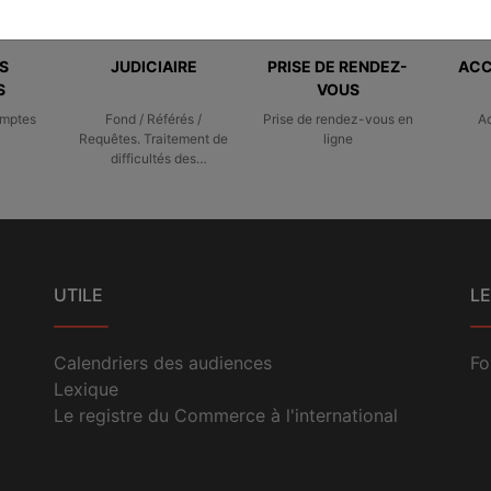
S
JUDICIAIRE
PRISE DE RENDEZ-
ACC
S
VOUS
omptes
Fond / Référés /
Prise de rendez-vous en
A
Requêtes. Traitement de
ligne
difficultés des
entreprises
UTILE
LE
Calendriers des audiences
Fo
Lexique
Le registre du Commerce à l'international