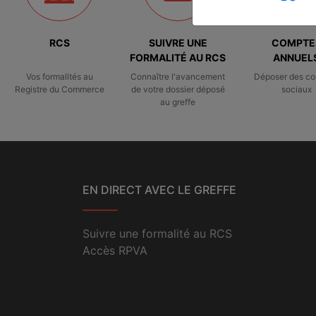
RCS
SUIVRE UNE
COMPTE
FORMALITÉ AU RCS
ANNUEL
Vos formalités au
Connaître l'avancement
Déposer des c
Registre du Commerce
de votre dossier déposé
sociaux
au greffe
EN DIRECT AVEC LE GREFFE
Suivre une formalité au RCS
Accès RPVA