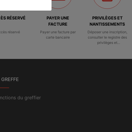
ÈS RÉSERVÉ
PAYER UNE
PRIVILÈGES ET
FACTURE
NANTISSEMENTS
ccès réservé
Payer une facture par
Déposer une inscription,
carte bancaire
consulter le registre des
privilèges et
nantissements
 GREFFE
nctions du greffier