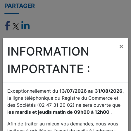
PARTAGER
×
INFORMATION
IMPORTANTE :
RCS
SUIVRE UNE FORMALITÉ AU
Exceptionnellement du
13/07/2026 au 31/08/2026
RCS
,
Vos formalités au Registre du
la ligne téléphonique du Registre du Commerce et
Connaître l'avancement de votre
Commerce
dossier déposé au greffe
des Sociétés (02 47 31 20 02) ne sera ouverte que
l
es mardis et jeudis matin de 09h00 à 12h00
l.
Afin de traiter au mieux vos demandes, nous vous
invitons à privilégier l'envoi de mails à l'adresse :