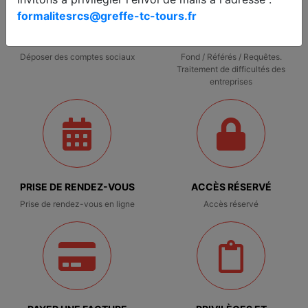
formalitesrcs@greffe-tc-tours.fr
COMPTES ANNUELS
JUDICIAIRE
Déposer des comptes sociaux
Fond / Référés / Requêtes.
Traitement de difficultés des
entreprises
PRISE DE RENDEZ-VOUS
ACCÈS RÉSERVÉ
Prise de rendez-vous en ligne
Accès réservé