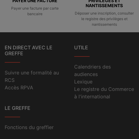
PAYER UNE FACTURE
PRIVILÈGES ET
NANTISSEMENTS
Payer une facture par carte
Déposer une inscription, consulter
bancaire
le registre des privilèges et
nantissements
EN DIRECT AVEC LE
UTILE
GREFFE
Calendriers des
Suivre une formalité au
audiences
RCS
Lexique
Accès RPVA
Le registre du Commerce
à l'international
LE GREFFE
Fonctions du greffier