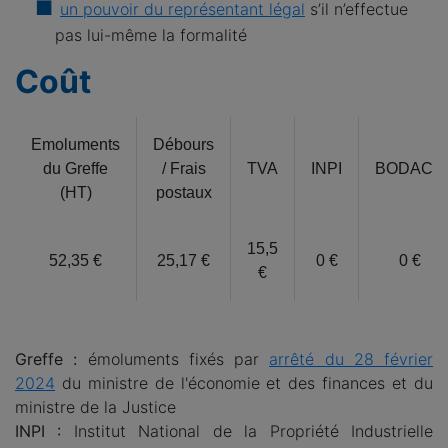
un pouvoir du représentant légal
s’il n’effectue
pas lui-même la formalité
Coût
Emoluments
Débours
du Greffe
/ Frais
TVA
INPI
BODACC
(HT)
postaux
15,5
52,35 €
25,17 €
0 €
0 €
€
Greffe :
émoluments fixés par
arrêté du 28 février
2024
du ministre de l'économie et des finances et du
ministre de la Justice
INPI :
Institut National de la Propriété Industrielle