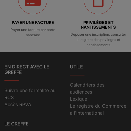
PAYER UNE FACTURE
PRIVILÈGES ET
NANTISSEMENTS
Payer une facture par carte
Déposer une inscription, consulter
bancaire
le registre des privilèges et
nantissements
EN DIRECT AVEC LE
UTILE
GREFFE
Calendriers des
Suivre une formalité au
audiences
RCS
Lexique
Accès RPVA
Le registre du Commerce
à l'international
LE GREFFE