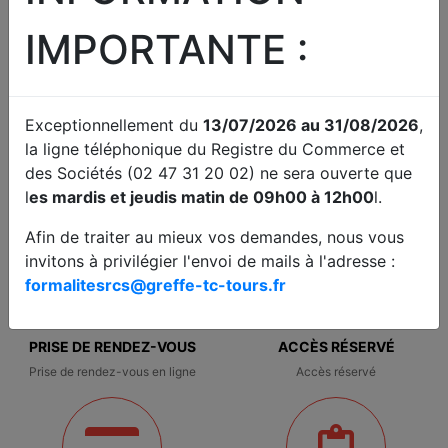
IMPORTANTE :
Exceptionnellement du
13/07/2026 au 31/08/2026
,
COMPTES ANNUELS
JUDICIAIRE
la ligne téléphonique du Registre du Commerce et
Déposer des comptes sociaux
Fond / Référés / Requêtes.
des Sociétés (02 47 31 20 02) ne sera ouverte que
Traitement de difficultés des
entreprises
l
es mardis et jeudis matin de 09h00 à 12h00
l.
Afin de traiter au mieux vos demandes, nous vous
invitons à privilégier l'envoi de mails à l'adresse :
formalitesrcs@greffe-tc-tours.fr
PRISE DE RENDEZ-VOUS
ACCÈS RÉSERVÉ
Prise de rendez-vous en ligne
Accès réservé