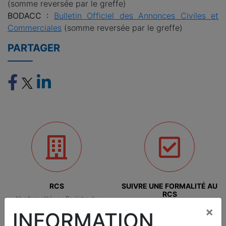
(somme reversée par le greffe)
BODACC :
Bulletin Officiel des Annonces Civiles et
Commerciales
(somme reversée par le greffe)
PARTAGER
RCS
SUIVRE UNE FORMALITÉ AU
RCS
Vos formalités au Registre du
Connaître l'avancement de votre
Commerce
×
INFORMATION
dossier déposé au greffe