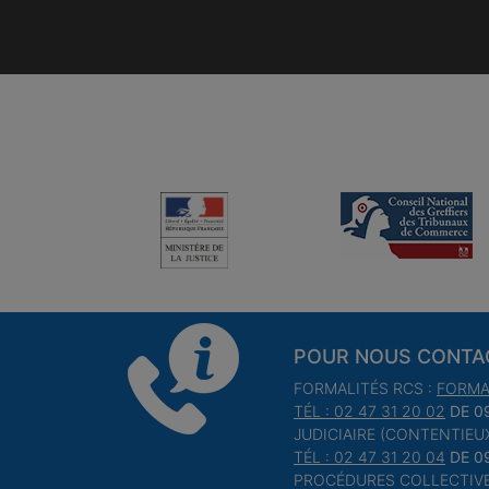
POUR NOUS CONTA
FORMALITÉS RCS :
FORMA
TÉL : 02 47 31 20 02
DE 0
JUDICIAIRE (CONTENTIEUX
TÉL : 02 47 31 20 04
DE 0
PROCÉDURES COLLECTIVE