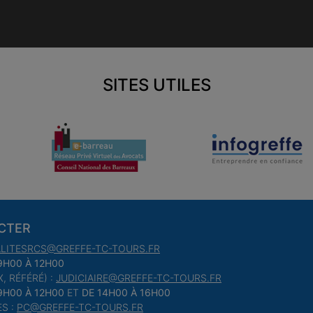
SITES UTILES
CTER
LITESRCS@GREFFE-TC-TOURS.FR
9H00 À 12H00
, RÉFÉRÉ) :
JUDICIAIRE@GREFFE-TC-TOURS.FR
9H00 À 12H00
ET
DE 14H00 À 16H00
S :
PC@GREFFE-TC-TOURS.FR