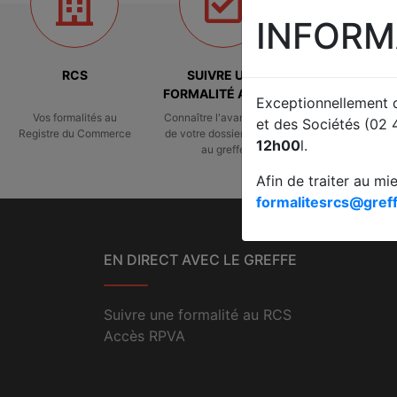
INFORM
RCS
SUIVRE UNE
COMPTE
FORMALITÉ AU RCS
ANNUEL
Exceptionnellement
Vos formalités au
Connaître l'avancement
Déposer des c
et des Sociétés (02 
Registre du Commerce
de votre dossier déposé
sociaux
12h00
l.
au greffe
Afin de traiter au mi
formalitesrcs@greff
EN DIRECT AVEC LE GREFFE
Suivre une formalité au RCS
Accès RPVA