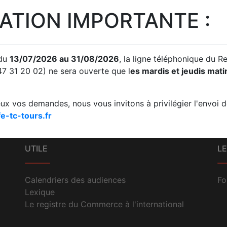
ATION IMPORTANTE :
S
JUDICIAIRE
PRISE DE RENDEZ-
ACC
S
VOUS
 du
13/07/2026 au 31/08/2026
, la ligne téléphonique du 
omptes
Fond / Référés /
Prise de rendez-vous en
A
47 31 20 02) ne sera ouverte que l
es mardis et jeudis mat
Requêtes. Traitement de
ligne
difficultés des
entreprises
eux vos demandes, nous vous invitons à privilégier l'envoi de
e-tc-tours.fr
UTILE
LE
Calendriers des audiences
Fo
Lexique
Le registre du Commerce à l'international