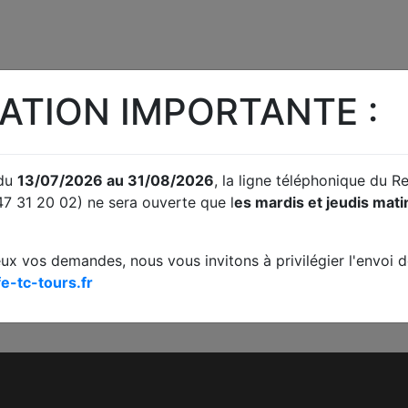
ATION IMPORTANTE :
 du
13/07/2026 au 31/08/2026
, la ligne téléphonique du 
47 31 20 02) ne sera ouverte que l
es mardis et jeudis mat
S
JUDICIAIRE
PRISE DE RENDEZ-
ACC
S
VOUS
eux vos demandes, nous vous invitons à privilégier l'envoi de
omptes
Fond / Référés /
Prise de rendez-vous en
A
e-tc-tours.fr
Requêtes. Traitement de
ligne
difficultés des
entreprises