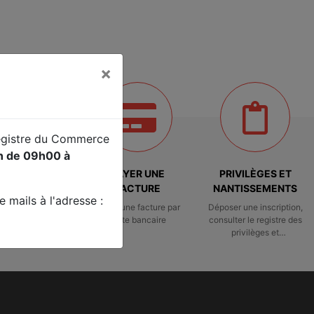
×
Registre du Commerce
in de 09h00 à
ÈS RÉSERVÉ
PAYER UNE
PRIVILÈGES ET
FACTURE
NANTISSEMENTS
 mails à l'adresse :
ccès réservé
Payer une facture par
Déposer une inscription,
carte bancaire
consulter le registre des
privilèges et
nantissements