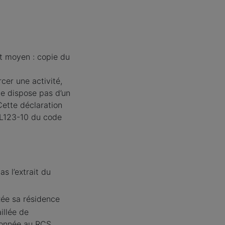
ut moyen : copie du
cer une activité,
 ne dispose pas d’un
 Cette déclaration
. L123-10 du code
s l’extrait du
xée sa résidence
illée de
tionnée au RCS