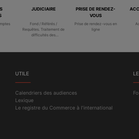
S
JUDICIAIRE
PRISE DE RENDEZ-
ACC
S
VOUS
omptes
Fond / Référés /
Prise de rendez-vous en
A
Requêtes. Traitement de
ligne
difficultés des
entreprises
UTILE
LE
Calendriers des audiences
Fo
Lexique
Le registre du Commerce à l'international