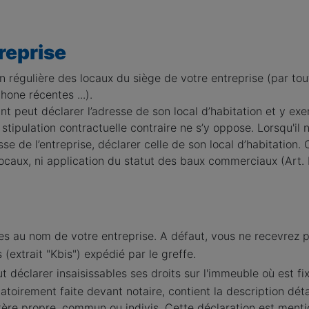
treprise
on régulière des locaux du siège de votre entreprise (par to
one récentes ...).
t peut déclarer l’adresse de son local d’habitation et y exer
 stipulation contractuelle contraire ne s’y oppose. Lorsqu'il
esse de l’entreprise, déclarer celle de son local d’habitation.
locaux, ni application du statut des baux commerciaux (Art
tres au nom de votre entreprise. A défaut, vous ne recevrez pa
extrait "Kbis") expédié par le greffe.
déclarer insaisissables ses droits sur l'immeuble où est fi
gatoirement faite devant notaire, contient la description déta
ctère propre, commun ou indivis. Cette déclaration est men