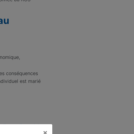
au
conomique,
 des conséquences
ndividuel est marié
ligne, cliquer ici
×