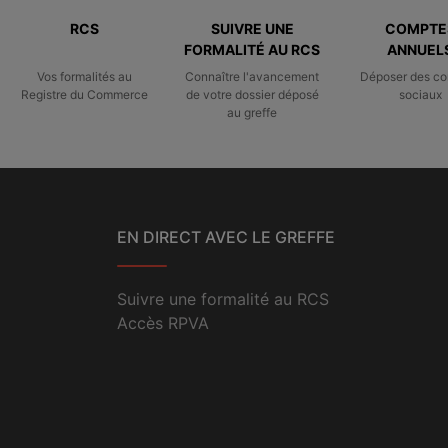
RCS
SUIVRE UNE
COMPTE
FORMALITÉ AU RCS
ANNUEL
Vos formalités au
Connaître l'avancement
Déposer des c
Registre du Commerce
de votre dossier déposé
sociaux
au greffe
EN DIRECT AVEC LE GREFFE
Suivre une formalité au RCS
Accès RPVA