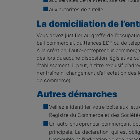
aux services de la Préfecture de Tours
aux autorités de tutelle
La domiciliation de l’en
Vous devez justifier au greffe de l’occupati
bail commercial, quittances EDF ou de téléph
A la création, l'auto-entrepreneur commerçan
dès lors qu’aucune disposition législative ou
établissement, il peut, à titre exclusif d’adr
n’entraîne ni changement d’affectation des 
de commerce).
Autres démarches
Veillez à identifier votre boîte aux let
Registre du Commerce et des Sociétés (
Un auto-entrepreneur commerçant peut 
principale. La déclaration, qui est obli
l'immeuble et l'indication de son cara