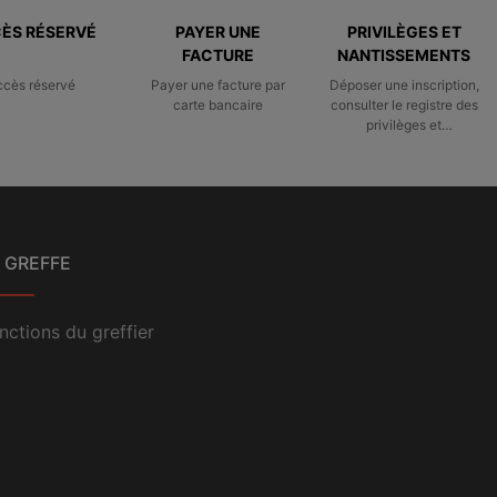
ÈS RÉSERVÉ
PAYER UNE
PRIVILÈGES ET
FACTURE
NANTISSEMENTS
ccès réservé
Payer une facture par
Déposer une inscription,
carte bancaire
consulter le registre des
privilèges et
nantissements
 GREFFE
nctions du greffier