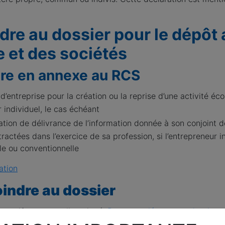
dre au dossier pour le dépôt 
 et des sociétés
ire en annexe au RCS
d’entreprise pour la création ou la reprise d’une activité é
 individuel, le cas échéant
tation de délivrance de l’information donnée à son conjoint
actées dans l’exercice de sa profession, si l’entrepreneur i
e ou conventionnelle
ation
joindre au dossier
neur
dûment rempli et signé.
Pour compléter votre dossier en 