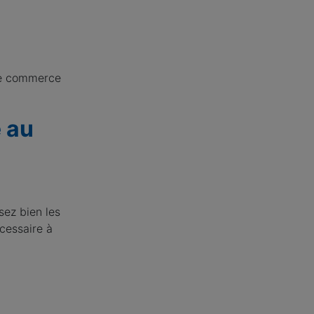
 de commerce
é au
sez bien les
écessaire à