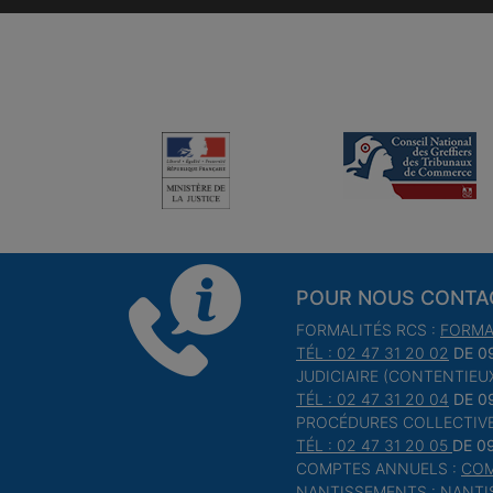
POUR NOUS CONTA
FORMALITÉS RCS :
FORMA
TÉL : 02 47 31 20 02
DE 0
JUDICIAIRE (CONTENTIEUX
TÉL : 02 47 31 20 04
DE 0
PROCÉDURES COLLECTIVE
TÉL : 02 47 31 20 05
DE 0
COMPTES ANNUELS :
COM
NANTISSEMENTS :
NANTI