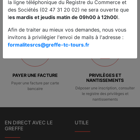
la ligne téléphonique du Registre du Commerce et
des Sociétés (02 47 31 20 02) ne sera ouverte que
l
es mardis et jeudis matin de 09h00 à 12h00
l.
PRISE DE RENDEZ-VOUS
ACCÈS RÉSERVÉ
Prise de rendez-vous en ligne
Accès réservé
Afin de traiter au mieux vos demandes, nous vous
invitons à privilégier l'envoi de mails à l'adresse :
formalitesrcs@greffe-tc-tours.fr
PAYER UNE FACTURE
PRIVILÈGES ET
NANTISSEMENTS
Payer une facture par carte
Déposer une inscription, consulter
bancaire
le registre des privilèges et
nantissements
EN DIRECT AVEC LE
UTILE
GREFFE