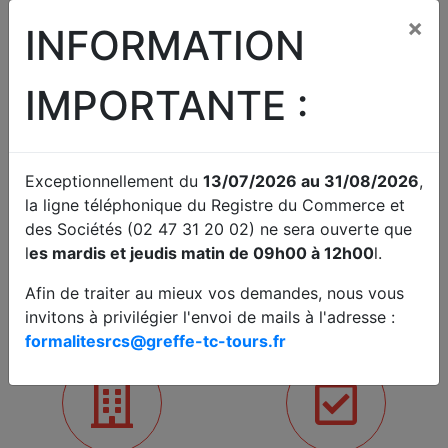
Coût
×
INFORMATION
Le coût est de 13,16 € s'agissant du dépôt des actes
en annexe au registre du commerce et des sociétés.
IMPORTANTE :
Si la société possède un ou des établissements
secondaires hors du ressort du greffe de Tours, ajouter
9,7 € par greffe dans lequel sont situés un ou plusieurs
établissements supplémentaires.
Exceptionnellement du
13/07/2026 au 31/08/2026
,
la ligne téléphonique du Registre du Commerce et
PARTAGER
des Sociétés (02 47 31 20 02) ne sera ouverte que
l
es mardis et jeudis matin de 09h00 à 12h00
l.
Afin de traiter au mieux vos demandes, nous vous
invitons à privilégier l'envoi de mails à l'adresse :
formalitesrcs@greffe-tc-tours.fr