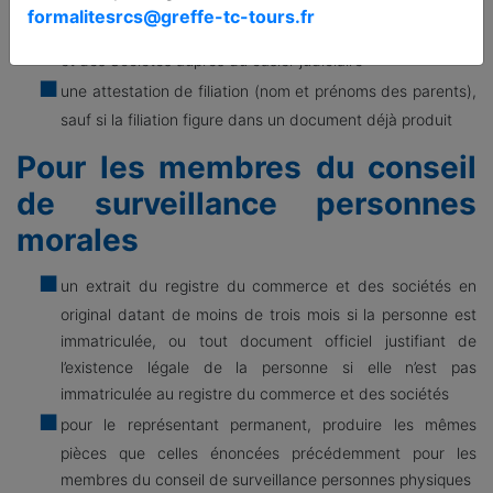
et signée en original par l’intéressé, qui fera l'objet d'une
formalitesrcs@greffe-tc-tours.fr
vérification par le juge-commis au Registre du Commerce
et des Sociétés auprès du casier judiciaire
une attestation de filiation (nom et prénoms des parents),
sauf si la filiation figure dans un document déjà produit
Pour les membres du conseil
de surveillance personnes
morales
un extrait du registre du commerce et des sociétés en
original datant de moins de trois mois si la personne est
immatriculée, ou tout document officiel justifiant de
l’existence légale de la personne si elle n’est pas
immatriculée au registre du commerce et des sociétés
pour le représentant permanent, produire les mêmes
pièces que celles énoncées précédemment pour les
membres du conseil de surveillance personnes physiques