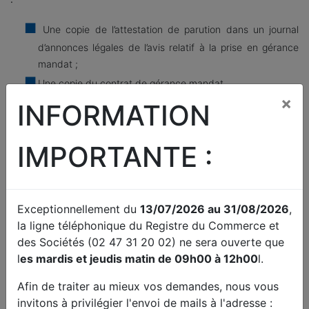
Une copie de l’attestation de parution dans un journal
d’annonces légales de l’avis relatif à la prise en gérance
mandat ;
Une copie du contrat de gérance mandat.
×
INFORMATION
S’il s’agit d’un apport de fonds de commerce, joindre :
Une copie de l’acte d’apport de fonds de commerce
IMPORTANTE :
timbré et enregistré
Pour les membres du directoire et les membres du conseil de
Exceptionnellement du
13/07/2026 au 31/08/2026
,
surveillance personnes physiques
la ligne téléphonique du Registre du Commerce et
des Sociétés (02 47 31 20 02) ne sera ouverte que
Une copie de la pièce d'identité : copie du passeport ou
l
es mardis et jeudis matin de 09h00 à 12h00
l.
de la carte nationale d'identité, ou copie recto verso du
titre de séjour en cours de validité, le cas échéant
Afin de traiter au mieux vos demandes, nous vous
une
déclaration sur l’honneur de non-condamnation
datée
invitons à privilégier l'envoi de mails à l'adresse :