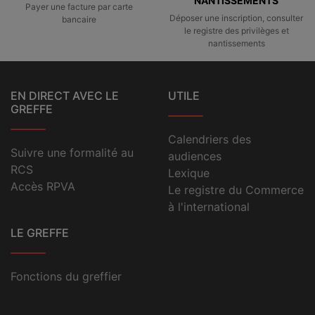
NANTISSEMENTS
Payer une facture par carte
Déposer une inscription, consulter
bancaire
le registre des privilèges et
nantissements
EN DIRECT AVEC LE
UTILE
GREFFE
Calendriers des
Suivre une formalité au
audiences
RCS
Lexique
Accès RPVA
Le registre du Commerce
à l'international
LE GREFFE
Fonctions du greffier