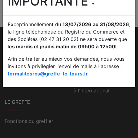
IMPORTANTE :
NANTISSEMENTS
Payer une facture par carte
Déposer une inscription, consulter
bancaire
le registre des privilèges et
nantissements
Exceptionnellement du
13/07/2026 au 31/08/2026
,
la ligne téléphonique du Registre du Commerce et
des Sociétés (02 47 31 20 02) ne sera ouverte que
EN DIRECT AVEC LE
UTILE
l
es mardis et jeudis matin de 09h00 à 12h00
l.
GREFFE
Afin de traiter au mieux vos demandes, nous vous
Calendriers des
invitons à privilégier l'envoi de mails à l'adresse :
Suivre une formalité au
audiences
formalitesrcs@greffe-tc-tours.fr
RCS
Lexique
Accès RPVA
Le registre du Commerce
à l'international
LE GREFFE
Fonctions du greffier