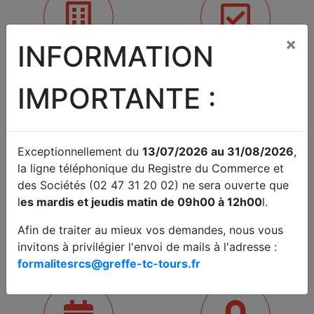
×
INFORMATION
RCS
SUIVRE UNE FORMALITÉ AU
RCS
IMPORTANTE :
Vos formalités au Registre du
Connaître l'avancement de votre
Commerce
dossier déposé au greffe
Exceptionnellement du
13/07/2026 au 31/08/2026
,
la ligne téléphonique du Registre du Commerce et
des Sociétés (02 47 31 20 02) ne sera ouverte que
l
es mardis et jeudis matin de 09h00 à 12h00
l.
COMPTES ANNUELS
JUDICIAIRE
Afin de traiter au mieux vos demandes, nous vous
Déposer des comptes sociaux
Fond / Référés / Requêtes.
invitons à privilégier l'envoi de mails à l'adresse :
Traitement de difficultés des
formalitesrcs@greffe-tc-tours.fr
entreprises