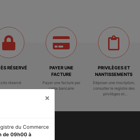
ÈS RÉSERVÉ
PAYER UNE
PRIVILÈGES ET
FACTURE
NANTISSEMENTS
ccès réservé
Payer une facture par
Déposer une inscription,
carte bancaire
consulter le registre des
privilèges et
×
nantissements
Registre du Commerce
 GREFFE
in de 09h00 à