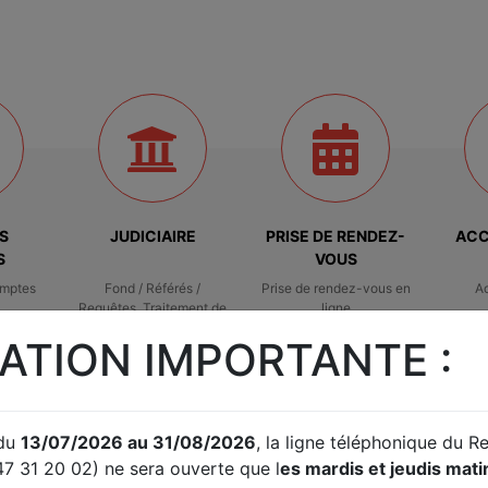
S
JUDICIAIRE
PRISE DE RENDEZ-
ACC
S
VOUS
omptes
Fond / Référés /
Prise de rendez-vous en
A
Requêtes. Traitement de
ligne
difficultés des
ATION IMPORTANTE :
entreprises
 du
13/07/2026 au 31/08/2026
, la ligne téléphonique du 
UTILE
LE
47 31 20 02) ne sera ouverte que l
es mardis et jeudis mat