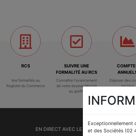
RCS
SUIVRE UNE
COMPTE
FORMALITÉ AU RCS
ANNUEL
Vos formalités au
Connaître l'avancement
Déposer des c
Registre du Commerce
de votre dossier déposé
sociaux
au greffe
INFORM
Exceptionnellement
EN DIRECT AVEC LE GREFFE
et des Sociétés (02 