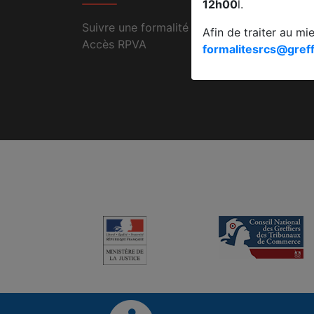
12h00
l.
Suivre une formalité au RCS
Afin de traiter au mi
Accès RPVA
formalitesrcs@greff