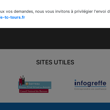
Calendriers des audiences
Fo
eux vos demandes, nous vous invitons à privilégier l'envoi de
Lexique
e-tc-tours.fr
Le registre du Commerce à l'international
SITES UTILES