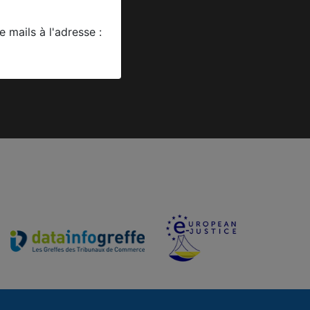
nctions du greffier
 mails à l'adresse :