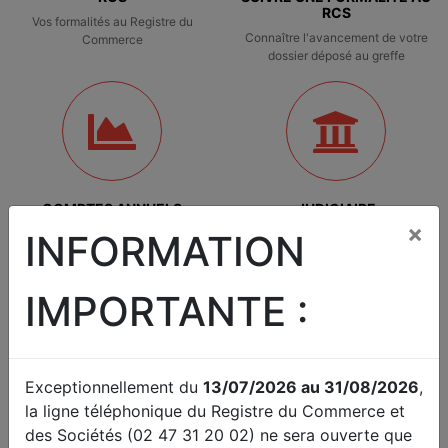
RCS
Vos formalités au Registre du
Connaître l'avancement de votre
Commerce
dossier déposé au greffe
COMPTES ANNUELS
JUDICIAIRE
×
Déposer des comptes sociaux
Fond / Référés / Requêtes.
INFORMATION
Traitement de difficultés des
entreprises
IMPORTANTE :
Exceptionnellement du
13/07/2026 au 31/08/2026
,
la ligne téléphonique du Registre du Commerce et
PRISE DE RENDEZ-VOUS
ACCÈS RÉSERVÉ
des Sociétés (02 47 31 20 02) ne sera ouverte que
Prise de rendez-vous en ligne
Accès réservé