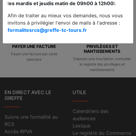
l
es mardis et jeudis matin de 09h00 à 12h00
l.
Afin de traiter au mieux vos demandes, nous vous
invitons à privilégier l'envoi de mails à l'adresse :
formalitesrcs@greffe-tc-tours.fr
PAYER UNE FACTURE
PRIVILÈGES ET
NANTISSEMENTS
Payer une facture par carte
Déposer une inscription, consulter
bancaire
le registre des privilèges et
nantissements
EN DIRECT AVEC LE
UTILE
GREFFE
Calendriers des
Suivre une formalité au
audiences
RCS
Lexique
Accès RPVA
Le registre du Commerce