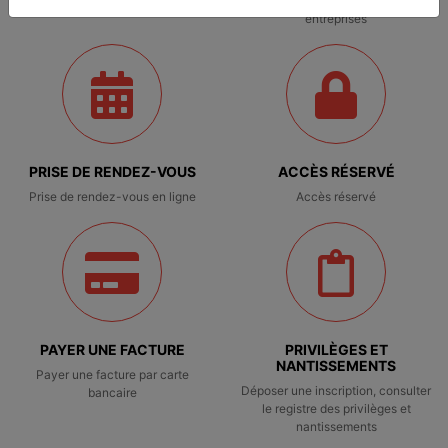
Traitement de difficultés des
entreprises
PRISE DE RENDEZ-VOUS
ACCÈS RÉSERVÉ
Prise de rendez-vous en ligne
Accès réservé
PAYER UNE FACTURE
PRIVILÈGES ET
NANTISSEMENTS
Payer une facture par carte
Déposer une inscription, consulter
bancaire
le registre des privilèges et
nantissements