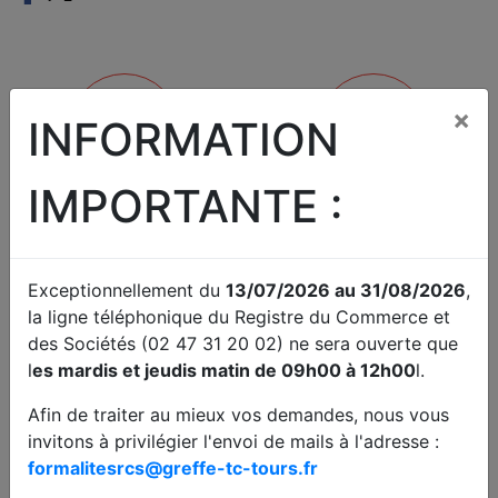
×
INFORMATION
IMPORTANTE :
RCS
SUIVRE UNE FORMALITÉ AU
RCS
Vos formalités au Registre du
Connaître l'avancement de votre
Commerce
dossier déposé au greffe
Exceptionnellement du
13/07/2026 au 31/08/2026
,
la ligne téléphonique du Registre du Commerce et
des Sociétés (02 47 31 20 02) ne sera ouverte que
l
es mardis et jeudis matin de 09h00 à 12h00
l.
Afin de traiter au mieux vos demandes, nous vous
invitons à privilégier l'envoi de mails à l'adresse :
COMPTES ANNUELS
JUDICIAIRE
formalitesrcs@greffe-tc-tours.fr
Déposer des comptes sociaux
Fond / Référés / Requêtes.