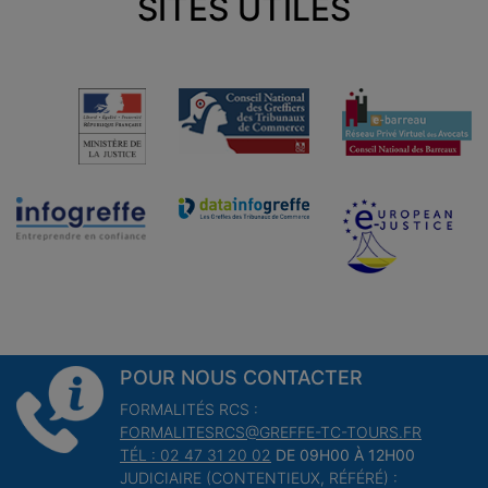
SITES UTILES
POUR NOUS CONTACTER
FORMALITÉS RCS :
FORMALITESRCS@GREFFE-TC-TOURS.FR
TÉL : 02 47 31 20 02
DE 09H00 À 12H00
JUDICIAIRE (CONTENTIEUX, RÉFÉRÉ) :