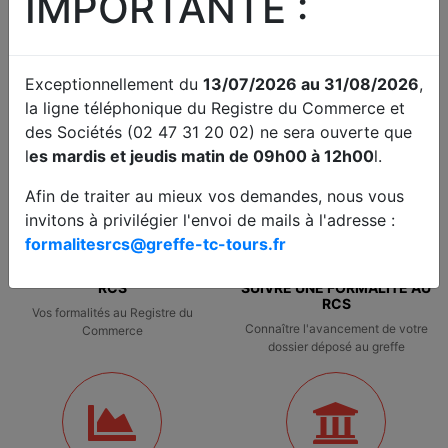
IMPORTANTE :
PARTAGER
Exceptionnellement du
13/07/2026 au 31/08/2026
,
la ligne téléphonique du Registre du Commerce et
des Sociétés (02 47 31 20 02) ne sera ouverte que
l
es mardis et jeudis matin de 09h00 à 12h00
l.
Afin de traiter au mieux vos demandes, nous vous
invitons à privilégier l'envoi de mails à l'adresse :
formalitesrcs@greffe-tc-tours.fr
RCS
SUIVRE UNE FORMALITÉ AU
RCS
Vos formalités au Registre du
Connaître l'avancement de votre
Commerce
dossier déposé au greffe