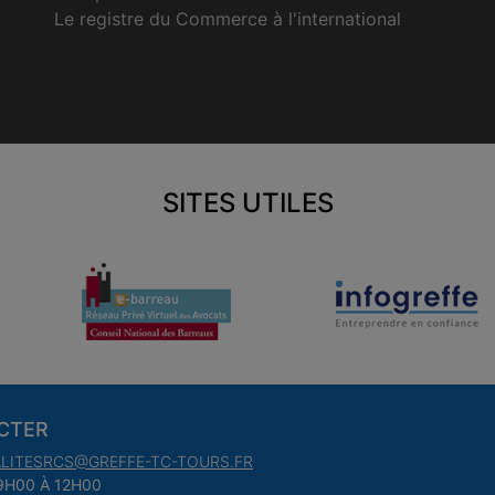
Le registre du Commerce à l'international
SITES UTILES
CTER
LITESRCS@GREFFE-TC-TOURS.FR
9H00 À 12H00