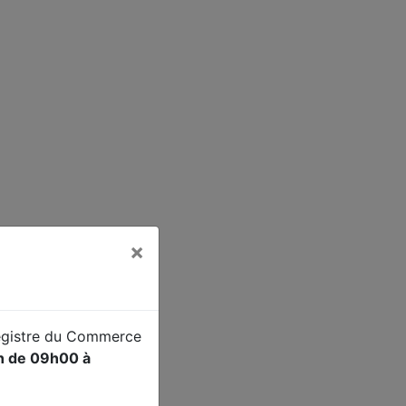
t du ministre de la
×
Registre du Commerce
in de 09h00 à