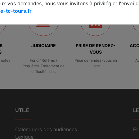
eux vos demandes, nous vous invitons à privilégier l'envoi de
e-tc-tours.fr
S
JUDICIAIRE
PRISE DE RENDEZ-
ACC
S
VOUS
omptes
Fond / Référés /
Prise de rendez-vous en
A
Requêtes. Traitement de
ligne
difficultés des
entreprises
UTILE
LE
Calendriers des audiences
Fo
Lexique