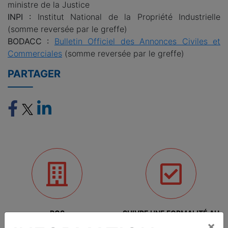
ministre de la Justice
INPI :
Institut National de la Propriété Industrielle
(somme reversée par le greffe)
BODACC :
Bulletin Officiel des Annonces Civiles et
Commerciales
(somme reversée par le greffe)
PARTAGER
RCS
SUIVRE UNE FORMALITÉ AU
RCS
×
Vos formalités au Registre du