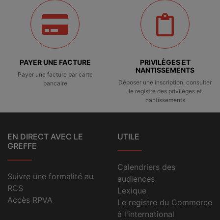
PAYER UNE FACTURE
PRIVILÈGES ET
NANTISSEMENTS
Payer une facture par carte
Déposer une inscription, consulter
bancaire
le registre des privilèges et
nantissements
EN DIRECT AVEC LE
UTILE
GREFFE
Calendriers des
Suivre une formalité au
audiences
RCS
Lexique
Accès RPVA
Le registre du Commerce
à l'international