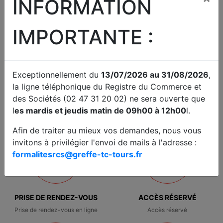
INFORMATION
Connaître l'avancement de votre
Commerce
dossier déposé au greffe
IMPORTANTE :
Exceptionnellement du
13/07/2026 au 31/08/2026
,
la ligne téléphonique du Registre du Commerce et
COMPTES ANNUELS
JUDICIAIRE
des Sociétés (02 47 31 20 02) ne sera ouverte que
Déposer des comptes sociaux
Fond / Référés / Requêtes.
l
es mardis et jeudis matin de 09h00 à 12h00
l.
Traitement de difficultés des
entreprises
Afin de traiter au mieux vos demandes, nous vous
invitons à privilégier l'envoi de mails à l'adresse :
formalitesrcs@greffe-tc-tours.fr
PRISE DE RENDEZ-VOUS
ACCÈS RÉSERVÉ
Prise de rendez-vous en ligne
Accès réservé