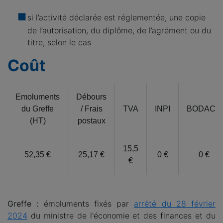
si l’activité déclarée est réglementée, une copie
de l’autorisation, du diplôme, de l’agrément ou du
titre, selon le cas
Coût
Emoluments
Débours
du Greffe
/ Frais
TVA
INPI
BODACC
(HT)
postaux
15,5
52,35 €
25,17 €
0 €
0 €
€
Greffe :
émoluments fixés par
arrêté du 28 février
2024
du ministre de l'économie et des finances et du