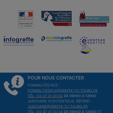
POUR NOUS CONTACTER
FORMALITÉS RCS :
FORMALITESRCS@GREFFE-TC-TOURS.FR
TÉL : 02 47 31 20 02
DE 09H00 À 12H00
JUDICIAIRE (CONTENTIEUX, RÉFÉRÉ) :
JUDICIAIRE@GREFFE-TC-TOURS.FR
TÉL : 02 47 31 20 04
DE 09H00 À 12H00
ET