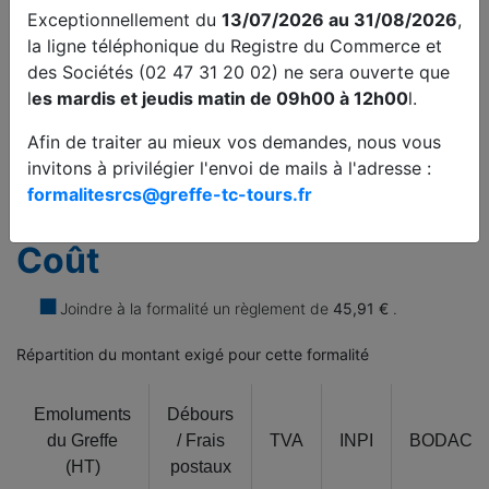
statut porté sur le titre de séjour de son titulaire doit lui
Exceptionnellement du
13/07/2026 au 31/08/2026
,
permettre de s'inscrire au RCS.
la ligne téléphonique du Registre du Commerce et
des Sociétés (02 47 31 20 02) ne sera ouverte que
pour plus de détails, cliquez ici
l
es mardis et jeudis matin de 09h00 à 12h00
l.
pour le conjoint ou pacsé collaborateur, le cas échéant, un
Afin de traiter au mieux vos demandes, nous vous
justificatif d'identité faisant état du mariage ou du PACS.
invitons à privilégier l'envoi de mails à l'adresse :
une copie authentique de la déclaration notariée
formalitesrcs@greffe-tc-tours.fr
d’insaisissabilité, le cas échéant.
Coût
Joindre à la formalité un règlement de
45,91 €
.
Répartition du montant exigé pour cette formalité
Emoluments
Débours
du Greffe
/ Frais
TVA
INPI
BODACC
(HT)
postaux