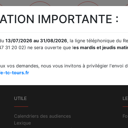
ATION IMPORTANTE :
S
JUDICIAIRE
PRISE DE RENDEZ-
ACC
 du
13/07/2026 au 31/08/2026
, la ligne téléphonique du 
S
VOUS
47 31 20 02) ne sera ouverte que l
es mardis et jeudis mat
omptes
Fond / Référés /
Prise de rendez-vous en
A
Requêtes. Traitement de
ligne
difficultés des
eux vos demandes, nous vous invitons à privilégier l'envoi de
entreprises
e-tc-tours.fr
UTILE
LE
Calendriers des audiences
Fo
Lexique