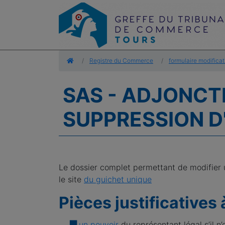
Accueil
Registre du Commerce
formulaire modificat
SAS - ADJONCT
SUPPRESSION D
Le dossier complet permettant de modifier 
le site
du guichet unique
Pièces justificatives 
un pouvoir
du représentant légal s’il n