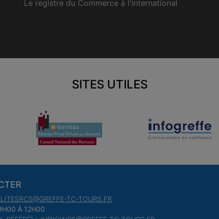
Le registre du Commerce à l'international
SITES UTILES
CTER
LITESRCS@GREFFE-TC-TOURS.FR
9H00 À 12H00