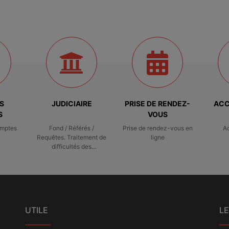
S
JUDICIAIRE
PRISE DE RENDEZ-
ACC
S
VOUS
omptes
Fond / Référés /
Prise de rendez-vous en
A
Requêtes. Traitement de
ligne
difficultés des
entreprises
UTILE
LE