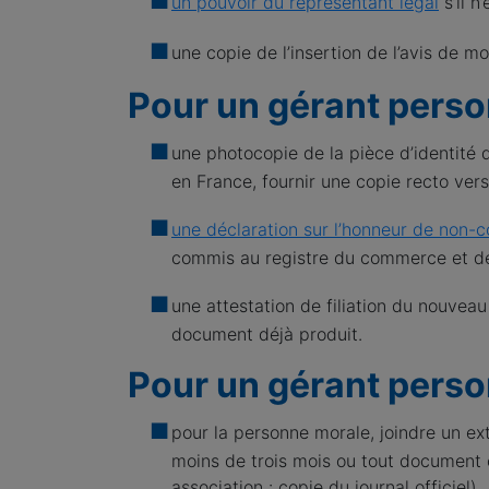
un pouvoir du représentant légal
s’il n
une copie de l’insertion de l’avis de m
Pour un gérant pers
une photocopie de la pièce d’identité 
en France, fournir une copie recto vers
une déclaration sur l’honneur de non-
commis au registre du commerce et des 
une attestation de filiation du nouveau
document déjà produit.
Pour un gérant pers
pour la personne morale, joindre un ex
moins de trois mois ou tout document o
association : copie du journal officiel)..