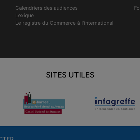
Calendriers des audiences
Fo
Lexique
Le registre du Commerce à l'international
SITES UTILES
CTER