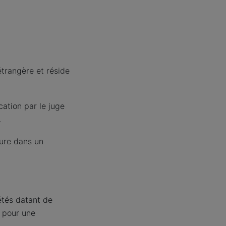
étrangère et réside
cation par le juge
.
gure dans un
étés datant de
e pour une